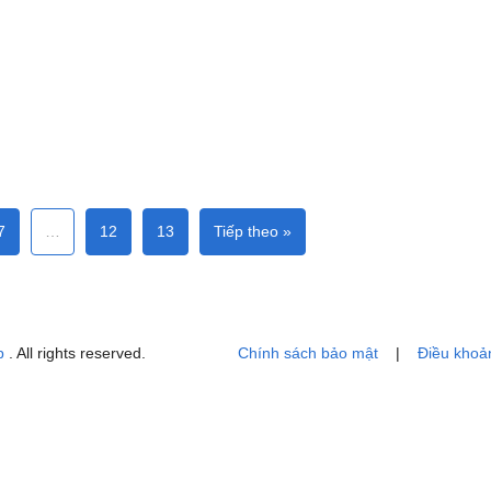
7
…
12
13
Tiếp theo »
p
. All rights reserved.
Chính sách bảo mật
|
Điều khoả