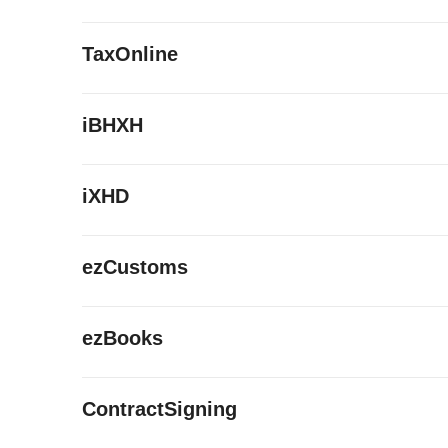
TaxOnline
iBHXH
iXHD
ezCustoms
ezBooks
ContractSigning