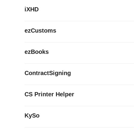
iXHD
ezCustoms
ezBooks
ContractSigning
CS Printer Helper
KySo