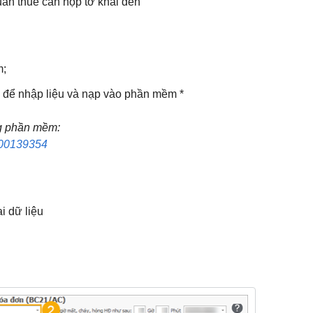
uan thuế cần nộp tờ khai đến
m;
u để nhập liệu và nạp vào phần mềm *
ng phần mềm
:
6000139354
i dữ liệu