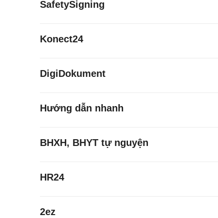
SafetySigning
Konect24
DigiDokument
Hướng dẫn nhanh
BHXH, BHYT tự nguyện
HR24
2ez