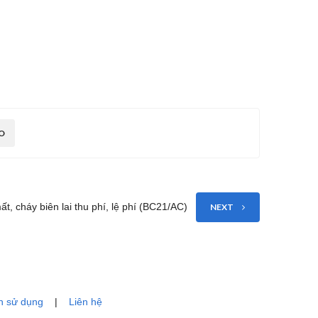
O
t, cháy biên lai thu phí, lệ phí (BC21/AC)
NEXT
n sử dụng
|
Liên hệ