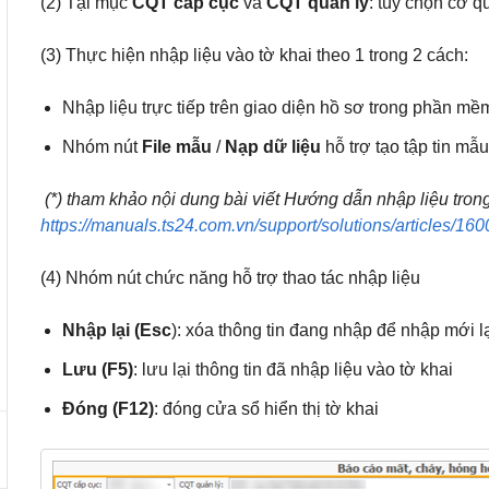
(2) Tại mục
CQT cấp cục
và
CQT quản lý
: tùy chọn cơ q
(3) Thực hiện nhập liệu vào tờ khai theo 1 trong 2 cách:
Nhập liệu trực tiếp trên giao diện hồ sơ trong phần mề
Nhóm nút
File mẫu
/
Nạp dữ liệu
hỗ trợ tạo tập tin mẫ
(*) tham khảo nội dung bài viết
Hướng dẫn nhập liệu tro
https://manuals.ts24.com.vn/support/solutions/articles/1
(4) Nhóm nút chức năng hỗ trợ thao tác nhập liệu
Nhập lại (Esc
): xóa thông tin đang nhập để nhập mới lạ
Lưu (F5)
: lưu lại thông tin đã nhập liệu vào tờ khai
Đóng (F12)
: đóng cửa sổ hiển thị tờ khai