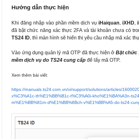
Hướng dẫn thực hiện
Khi đăng nhập vào phần mềm dịch vụ
iHaiquan
,
iXHD
,
đã bật chức năng xác thực 2FA và tài khoản chưa có tro
TS24 ID
, thì màn hình sẽ hiển thị yêu cầu nhập mã xác th
Vào ứng dụng quản lý mã OTP đã thực hiện ở
Bật chức 
mềm dịch vụ do TS24 cung cấp
để lấy mã OTP.
Xem thêm bài viết:
https://manuals.ts24.com.vn/vi/support/solutions/article
x%C3%A1c-th%E1%BB%B1c-t%C3%A0i-kho%E1%BA%A3n-ts24
m%E1%BB%81m-d%E1%BB%8Bch-v%E1%BB%A5-do-ts24-cun