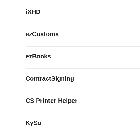
iXHD
ezCustoms
ezBooks
ContractSigning
CS Printer Helper
KySo