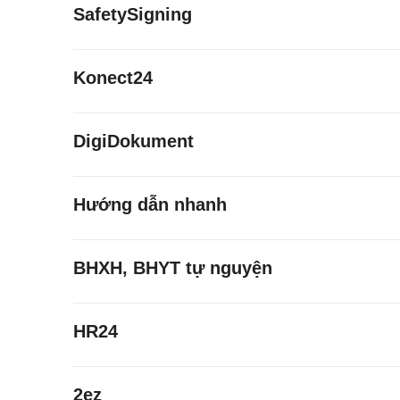
SafetySigning
Konect24
DigiDokument
Hướng dẫn nhanh
BHXH, BHYT tự nguyện
HR24
2ez