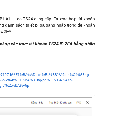
iBHXH
… do
TS24
cung cấp. Trường hợp tài khoản
ng danh sách thiết bị đã đăng nhập trong tài khoản
ực 2FA.
năng xác thực tài khoản TS24 ID 2FA bằng phần
s/16000207197-b%E1%BA%ADt-ch%E1%BB%A9c-n%C4%83ng-
-id-2fa-b%E1%BA%B1ng-ph%E1%BA%A7n-
g-c%E1%BA%A5p