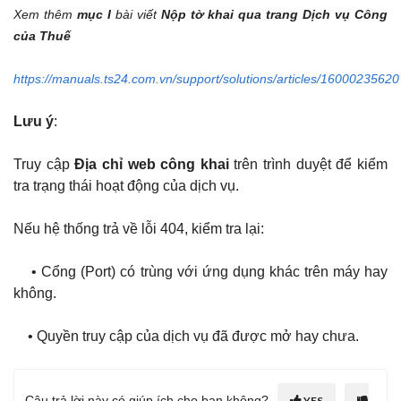
Xem thêm
mục I
bài viết
Nộp tờ khai qua trang Dịch vụ Công
của Thuế
https://manuals.ts24.com.vn/support/solutions/articles/16000235620
Lưu ý
:
Truy cập
Địa chỉ web công khai
trên trình duyệt để kiểm
tra trạng thái hoạt động của dịch vụ.
Nếu hệ thống trả về lỗi 404, kiểm tra lại:
• Cổng (Port) có trùng với ứng dụng khác trên máy hay
không.
• Quyền truy cập của dịch vụ đã được mở hay chưa.
Câu trả lời này có giúp ích cho bạn không?
YES