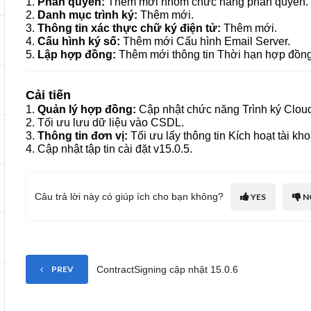
1.
Phân quyền:
Thêm mới nhóm chức năng phân quyền.
2.
Danh mục trình ký:
Thêm mới.
3.
Thông tin xác thực chữ ký điện tử:
Thêm mới.
4.
Cấu hình ký số:
Thêm mới Cấu hình Email Server.
5.
Lập hợp đồng:
Thêm mới thông tin Thời hạn hợp đồng,
Cải tiến
1.
Quản lý hợp đồng:
Cập nhật chức năng Trình ký Cloud
2. Tối ưu lưu dữ liệu vào CSDL.
3.
Thông tin đơn vị:
Tối ưu lấy thông tin Kích hoạt tài kh
4. Cập nhật tập tin cài đặt v15.0.5.
Câu trả lời này có giúp ích cho bạn không?
YES
N
ContractSigning cập nhật 15.0.6
PREV