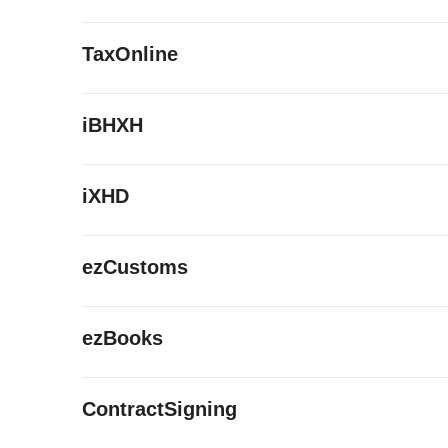
TaxOnline
iBHXH
iXHD
ezCustoms
ezBooks
ContractSigning