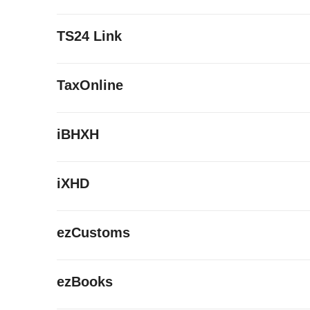
TS24 Link
TaxOnline
iBHXH
iXHD
ezCustoms
ezBooks