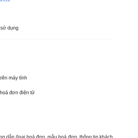
h sử dụng
trên máy tính
 hoá đơn điện tử
ng dẫn (loại hoá đơn, mẫu hoá đơn, thông tin khách