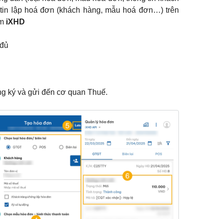
g tin lập hoá đơn (khách hàng, mẫu hoá đơn…) trên
ềm
iXHD
 đủ
ng ký và gửi đến cơ quan Thuế.