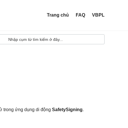
Trang chủ
FAQ
VBPL
tử trong ứng dụng di động
SafetySigning
.