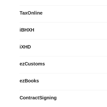
TaxOnline
iBHXH
iXHD
ezCustoms
ezBooks
ContractSigning