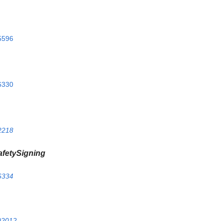
45596
56330
42218
afetySigning
56334
202012