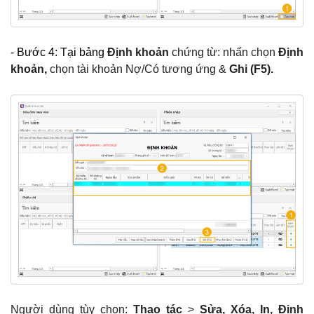
- Bước 4: Tại bảng
Định khoản
chứng từ: nhấn chọn
Định
khoản,
chọn tài khoản Nợ/Có tương ứng &
Ghi (F5).
Người dùng tùy chọn:
Thao tác
>
Sửa, Xóa, In, Định