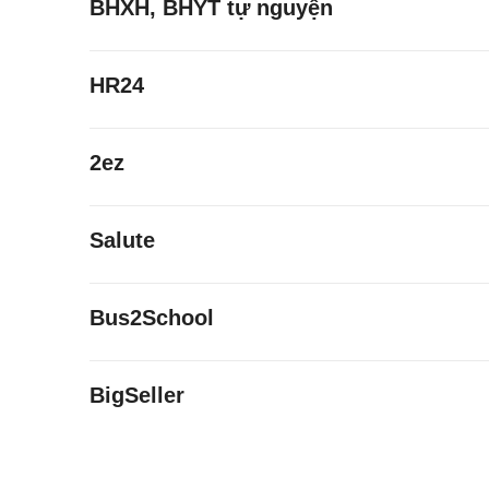
BHXH, BHYT tự nguyện
HR24
2ez
Salute
Bus2School
BigSeller