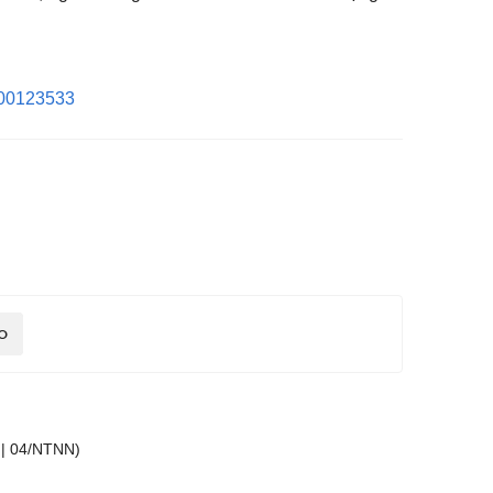
6000123533
O
 | 04/NTNN)