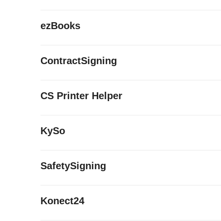
ezBooks
ContractSigning
CS Printer Helper
KySo
SafetySigning
Konect24