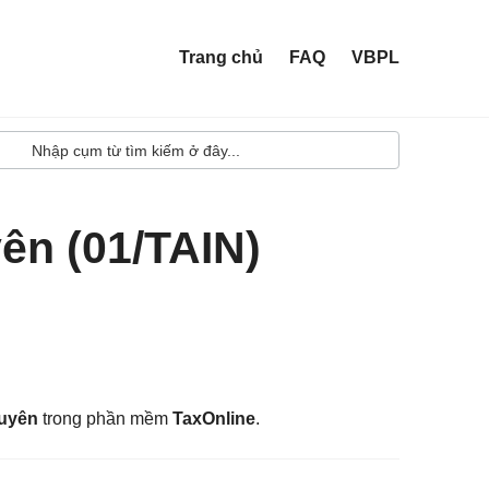
Trang chủ
FAQ
VBPL
yên (01/TAIN)
guyên
trong phần mềm
TaxOnline
.