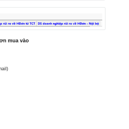
 đơn mua vào
ail)