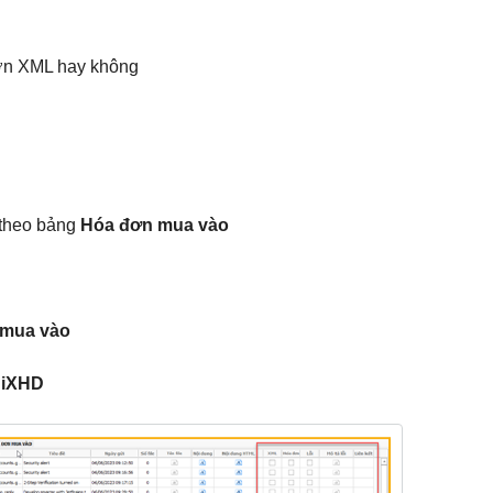
a đơn XML hay không
 theo bảng
Hóa đơn mua vào
 mua vào
m
iXHD