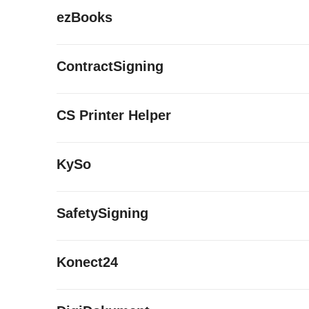
ezBooks
ContractSigning
CS Printer Helper
KySo
SafetySigning
Konect24