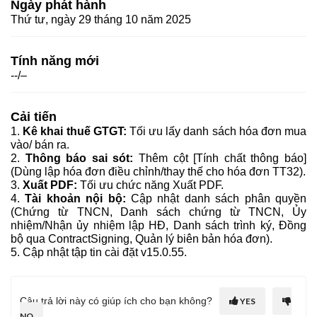
Ngày phát hành
Thứ tư, ngày 29 tháng 10 năm 2025
Tính năng mới
--/–
Cải tiến
1.
Kê khai thuế GTGT:
Tối ưu lấy danh sách hóa đơn mua
vào/ bán ra.
2.
Thông báo sai sót:
Thêm cột [Tính chất thông báo]
(Dùng lập hóa đơn điều chỉnh/thay thế cho hóa đơn TT32).
3.
Xuất PDF:
Tối ưu chức năng Xuất PDF.
4.
Tài khoản nội bộ:
Cập nhật danh sách phân quyền
(Chứng từ TNCN, Danh sách chứng từ TNCN, Ủy
nhiệm/Nhận ủy nhiệm lập HĐ, Danh sách trình ký, Đồng
bộ qua ContractSigning, Quản lý biên bản hóa đơn).
5. Cập nhật tập tin cài đặt v15.0.55.
Câu trả lời này có giúp ích cho bạn không?
YES
NO