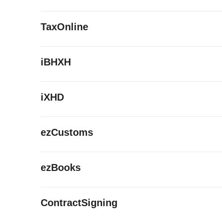
TaxOnline
iBHXH
iXHD
ezCustoms
ezBooks
ContractSigning