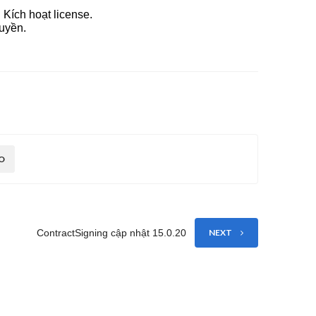
Kích hoạt license.
uyền.
O
ContractSigning cập nhật 15.0.20
NEXT