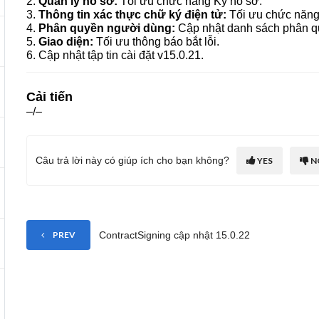
2.
Quản lý hồ sơ:
Tối ưu chức năng Ký hồ sơ.
3.
Thông tin xác thực chữ ký điện tử:
Tối ưu chức năng 
4.
Phân quyền người dùng:
Cập nhật danh sách phân q
5.
Giao diện:
Tối ưu thông báo bắt lỗi.
6. Cập nhật tập tin cài đặt v15.0.21.
Cải tiến
–/–
Câu trả lời này có giúp ích cho bạn không?
YES
N
ContractSigning cập nhật 15.0.22
PREV