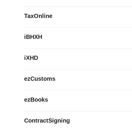
TaxOnline
iBHXH
iXHD
ezCustoms
ezBooks
ContractSigning