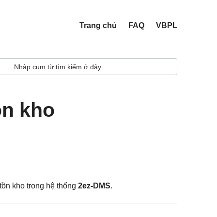
Trang chủ
FAQ
VBPL
ồn kho
 tồn kho trong hệ thống
2ez-DMS
.