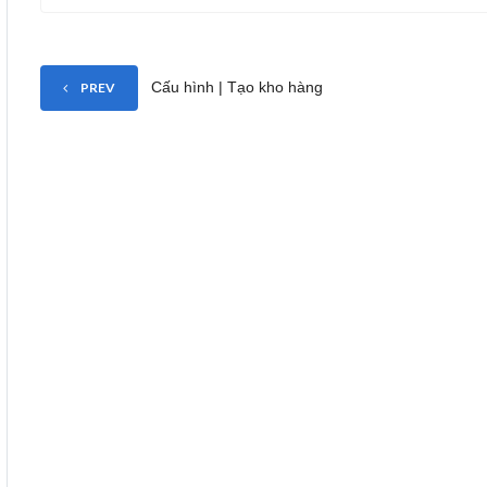
Cấu hình | Tạo kho hàng
PREV