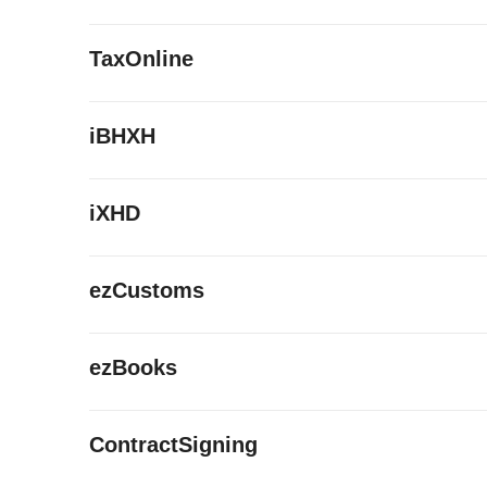
TaxOnline
iBHXH
iXHD
ezCustoms
ezBooks
ContractSigning