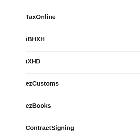
TaxOnline
iBHXH
iXHD
ezCustoms
ezBooks
ContractSigning