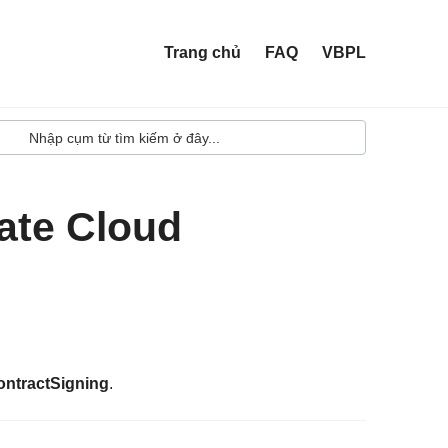
Trang chủ
FAQ
VBPL
vate Cloud
ontractSigning
.