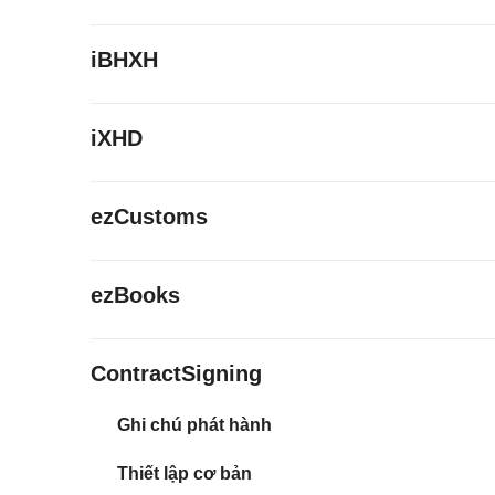
iBHXH
iXHD
ezCustoms
ezBooks
ContractSigning
Ghi chú phát hành
Thiết lập cơ bản