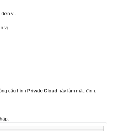
 đơn vị.
n vị.
dòng cấu hình
Private Cloud
này làm mặc định.
nhập.