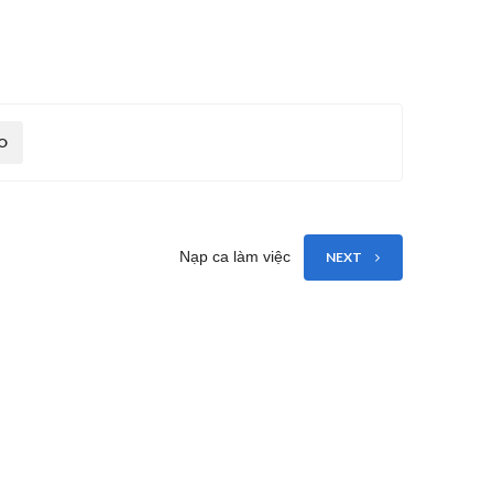
O
Nạp ca làm việc
NEXT