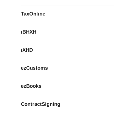
TaxOnline
iBHXH
iXHD
ezCustoms
ezBooks
ContractSigning