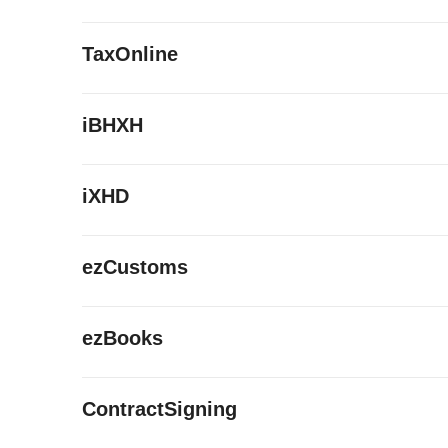
TaxOnline
iBHXH
iXHD
ezCustoms
ezBooks
ContractSigning