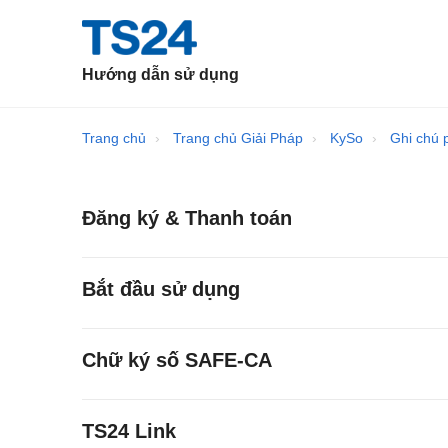
Hướng dẫn sử dụng
Trang chủ
Trang chủ Giải Pháp
KySo
Ghi chú 
Đăng ký & Thanh toán
Bắt đầu sử dụng
Chữ ký số SAFE-CA
TS24 Link