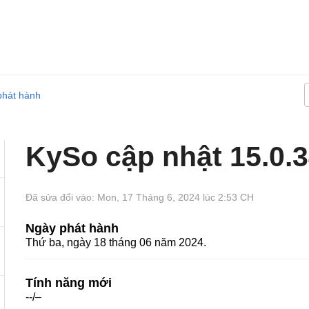
phát hành
KySo cập nhật 15.0.
Đã sửa đổi vào: Mon, 17 Tháng 6, 2024 lúc 2:53 CH
Ngày phát hành
Thứ ba, ngày 18 tháng 06 năm 2024.
Tính năng mới
--/–