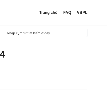
Trang chủ
FAQ
VBPL
34