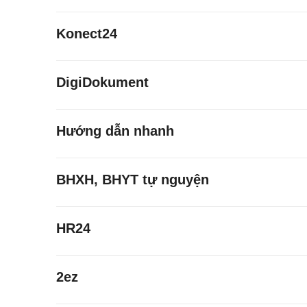
Konect24
DigiDokument
Hướng dẫn nhanh
BHXH, BHYT tự nguyện
HR24
2ez